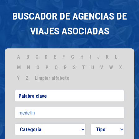
BUSCADOR DE AGENCIAS DE
VIAJES ASOCIADAS
A
B
C
D
E
F
G
H
I
J
K
L
M
N
O
P
Q
R
S
T
U
V
W
X
Y
Z
Limpiar alfabeto