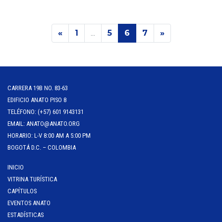
Previous
Next
«
1
...
5
6
7
»
CARRERA 19B NO. 83-63
EDIFICIO ANATO PISO 8
TELÉFONO: (+57) 601 9143131
EMAIL: ANATO@ANATO.ORG
HORARIO: L-V 8:00 AM A 5:00 PM
BOGOTÁ D.C. – COLOMBIA
INICIO
VITRINA TURÍSTICA
CAPÍTULOS
EVENTOS ANATO
ESTADÍSTICAS