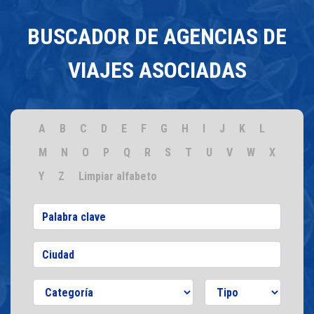
BUSCADOR DE AGENCIAS DE
VIAJES ASOCIADAS
A
B
C
D
E
F
G
H
I
J
K
L
M
N
O
P
Q
R
S
T
U
V
W
X
Y
Z
Limpiar alfabeto