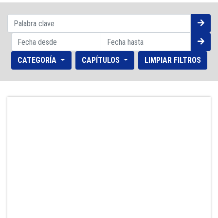
CATEGORÍA
CAPÍTULOS
LIMPIAR FILTROS
Agosto
2026
D
L
M
W
J
V
S
Prev
Next
1
2
3
4
5
6
7
8
9
10
11
12
13
14
15
16
17
18
19
20
21
22
23
24
25
26
27
28
29
30
31