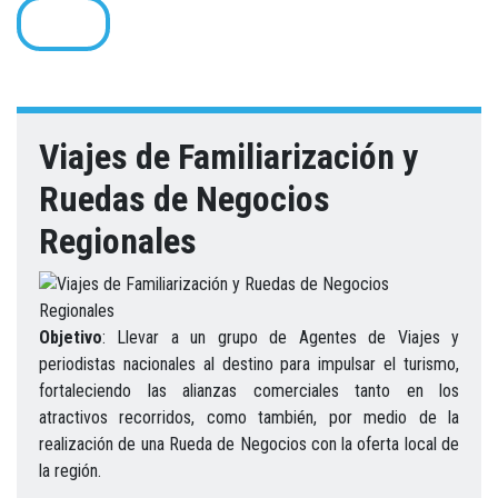
Parques
Manuales,
Planes
Patrimonio
Viajes de
Nacionales
Guías de
Regionales
UNESCO
Familiarización
Naturales
Buenas
y
y Ruedas
Promoción
Viajes de
Campañas
Información
de
Prácticas
Corredores
de
turística
Familiarización
ANATO
de Interés
Colombia
de
Turísticos
Negocios
y Viajes
- Pasajeros
Turismo,
Regionales
Educativos
Internacionales
Planes
2021-
2015-2016
Viajes de Familiarización y
estratégicos,
2022
Ruta
Exportadora
Ruedas de Negocios
de
Procolombia
Regionales
Objetivo
: Llevar a un grupo de Agentes de Viajes y
periodistas nacionales al destino para impulsar el turismo,
fortaleciendo las alianzas comerciales tanto en los
atractivos recorridos, como también, por medio de la
realización de una Rueda de Negocios con la oferta local de
la región.