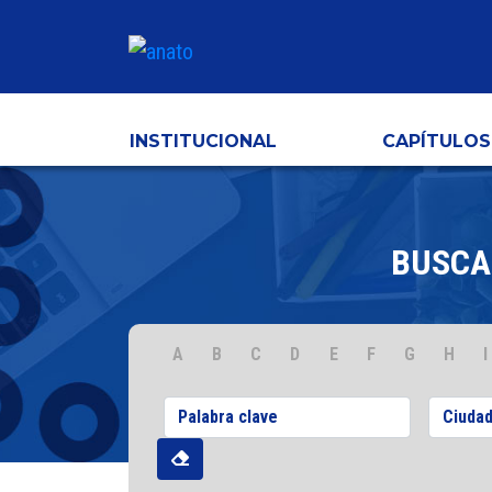
INSTITUCIONAL
CAPÍTULOS
BUSCA
A
B
C
D
E
F
G
H
I