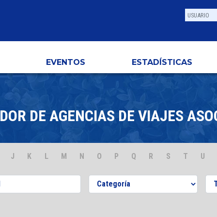
EVENTOS
ESTADÍSTICAS
DOR DE AGENCIAS DE VIAJES ASO
J
K
L
M
N
O
P
Q
R
S
T
U