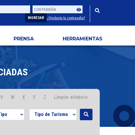
Contraseña
Usuario
INGRESAR
¿Olvidaste tu contraseña?
PRENSA
HERRAMIENTAS
CIADAS
V
W
X
Y
Z
Limpiar alfabeto