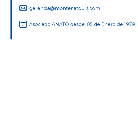
gerencia@monteriatours.com
Asociado ANATO desde: 05 de Enero de 1979
po de Clase
Tipo de Serv
cia de Viajes
Vacacional
Industria de 