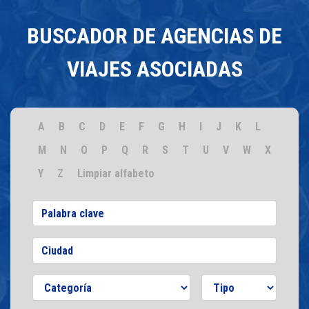
BUSCADOR DE AGENCIAS DE
VIAJES ASOCIADAS
A
B
C
D
E
F
G
H
I
J
K
L
M
N
O
P
Q
R
S
T
U
V
W
X
Y
Z
Limpiar alfabeto