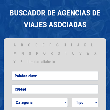
BUSCADOR DE AGENCIAS DE
VIAJES ASOCIADAS
A
B
C
D
E
F
G
H
I
J
K
L
M
N
O
P
Q
R
S
T
U
V
W
X
Y
Z
Limpiar alfabeto