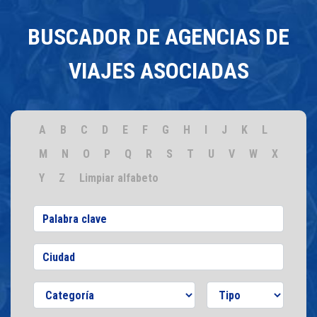
BUSCADOR DE AGENCIAS DE
VIAJES ASOCIADAS
A
B
C
D
E
F
G
H
I
J
K
L
M
N
O
P
Q
R
S
T
U
V
W
X
Y
Z
Limpiar alfabeto