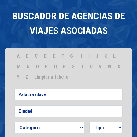
BUSCADOR DE AGENCIAS DE
VIAJES ASOCIADAS
A
B
C
D
E
F
G
H
I
J
K
L
M
N
O
P
Q
R
S
T
U
V
W
X
Y
Z
Limpiar alfabeto