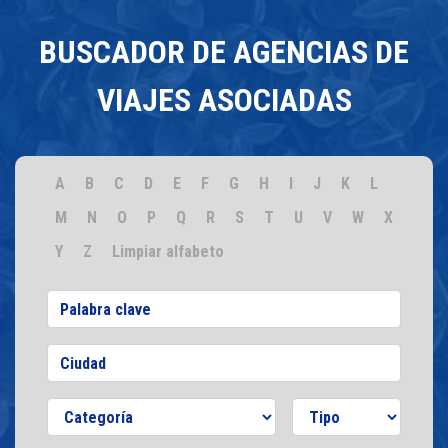
BUSCADOR DE AGENCIAS DE
VIAJES ASOCIADAS
A
B
C
D
E
F
G
H
I
J
K
L
M
N
O
P
Q
R
S
T
U
V
W
X
Y
Z
Limpiar alfabeto