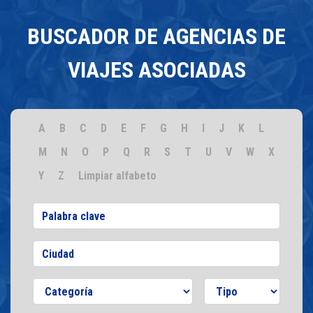
BUSCADOR DE AGENCIAS DE
VIAJES ASOCIADAS
A
B
C
D
E
F
G
H
I
J
K
L
M
N
O
P
Q
R
S
T
U
V
W
X
Y
Z
Limpiar alfabeto