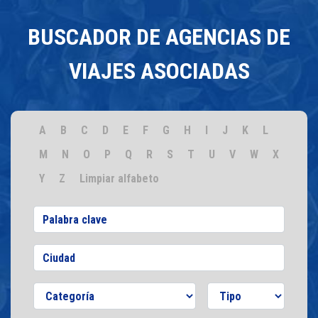
BUSCADOR DE AGENCIAS DE
VIAJES ASOCIADAS
A
B
C
D
E
F
G
H
I
J
K
L
M
N
O
P
Q
R
S
T
U
V
W
X
Y
Z
Limpiar alfabeto