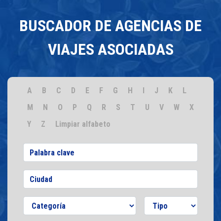
BUSCADOR DE AGENCIAS DE
VIAJES ASOCIADAS
A
B
C
D
E
F
G
H
I
J
K
L
M
N
O
P
Q
R
S
T
U
V
W
X
Y
Z
Limpiar alfabeto