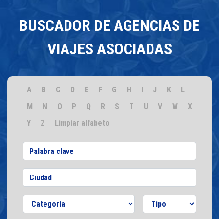
BUSCADOR DE AGENCIAS DE
VIAJES ASOCIADAS
A
B
C
D
E
F
G
H
I
J
K
L
M
N
O
P
Q
R
S
T
U
V
W
X
Y
Z
Limpiar alfabeto