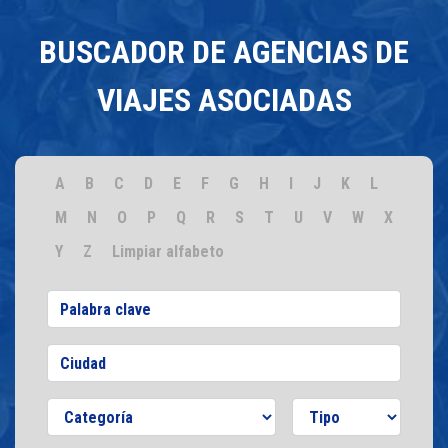
BUSCADOR DE AGENCIAS DE
VIAJES ASOCIADAS
A
B
C
D
E
F
G
H
I
J
K
L
M
N
O
P
Q
R
S
T
U
V
W
X
Y
Z
Limpiar alfabeto