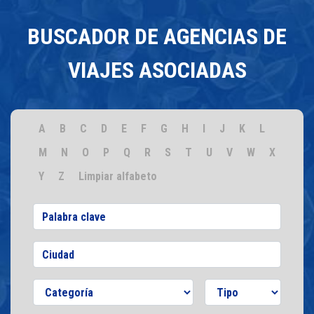
BUSCADOR DE AGENCIAS DE
VIAJES ASOCIADAS
A
B
C
D
E
F
G
H
I
J
K
L
M
N
O
P
Q
R
S
T
U
V
W
X
Y
Z
Limpiar alfabeto