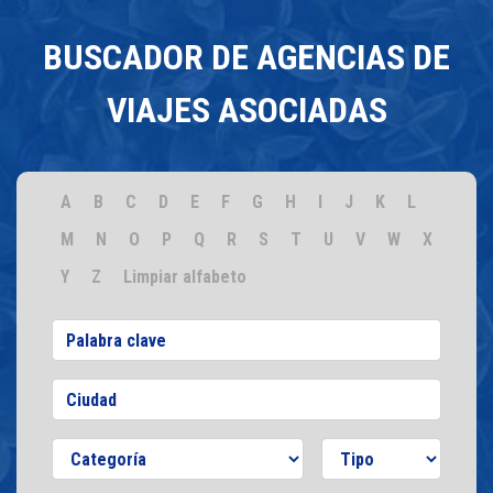
BUSCADOR DE AGENCIAS DE
VIAJES ASOCIADAS
A
B
C
D
E
F
G
H
I
J
K
L
M
N
O
P
Q
R
S
T
U
V
W
X
Y
Z
Limpiar alfabeto