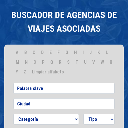
BUSCADOR DE AGENCIAS DE
VIAJES ASOCIADAS
A
B
C
D
E
F
G
H
I
J
K
L
M
N
O
P
Q
R
S
T
U
V
W
X
Y
Z
Limpiar alfabeto