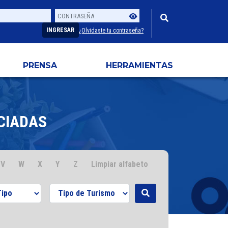
Contraseña
Usuario
INGRESAR
¿Olvidaste tu contraseña?
PRENSA
HERRAMIENTAS
CIADAS
V
W
X
Y
Z
Limpiar alfabeto