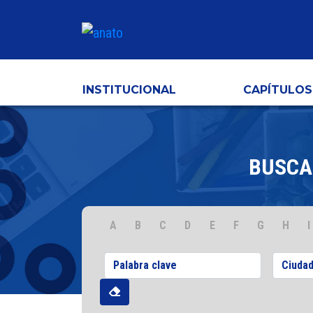
INSTITUCIONAL
CAPÍTULOS
BUSCA
A
B
C
D
E
F
G
H
I