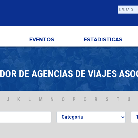
EVENTOS
ESTADÍSTICAS
DOR DE AGENCIAS DE VIAJES ASO
J
K
L
M
N
O
P
Q
R
S
T
U