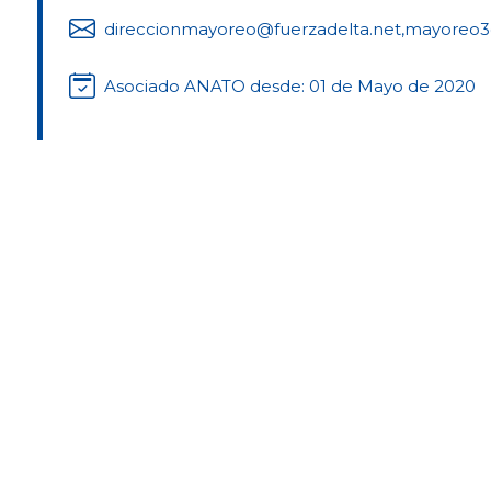
direccionmayoreo@fuerzadelta.net,
mayoreo3
Asociado ANATO desde: 01 de Mayo de 2020
Tipo de Clase
Agencia Mayorista