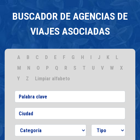
BUSCADOR DE AGENCIAS DE
VIAJES ASOCIADAS
A
B
C
D
E
F
G
H
I
J
K
L
M
N
O
P
Q
R
S
T
U
V
W
X
Y
Z
Limpiar alfabeto