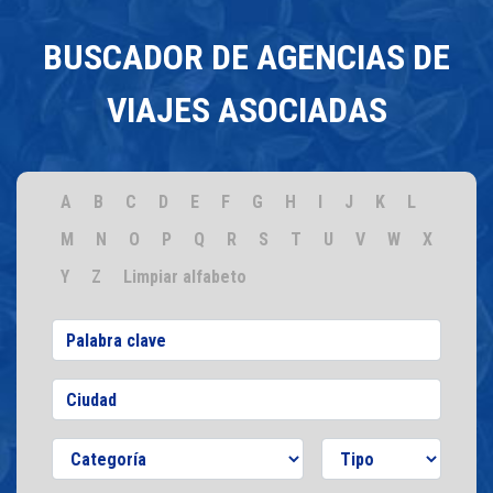
BUSCADOR DE AGENCIAS DE
VIAJES ASOCIADAS
A
B
C
D
E
F
G
H
I
J
K
L
M
N
O
P
Q
R
S
T
U
V
W
X
Y
Z
Limpiar alfabeto