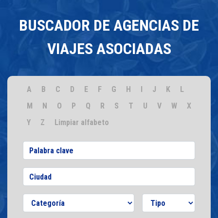
BUSCADOR DE AGENCIAS DE
VIAJES ASOCIADAS
A
B
C
D
E
F
G
H
I
J
K
L
M
N
O
P
Q
R
S
T
U
V
W
X
Y
Z
Limpiar alfabeto