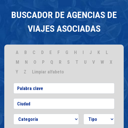
BUSCADOR DE AGENCIAS DE
VIAJES ASOCIADAS
A
B
C
D
E
F
G
H
I
J
K
L
M
N
O
P
Q
R
S
T
U
V
W
X
Y
Z
Limpiar alfabeto