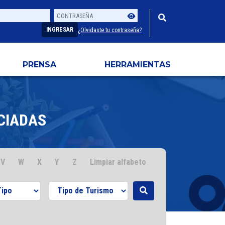
Contraseña
Usuario
INGRESAR
¿Olvidaste tu contraseña?
PRENSA
HERRAMIENTAS
CIADAS
V
W
X
Y
Z
Limpiar alfabeto