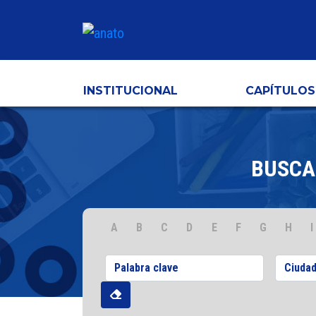
INSTITUCIONAL
CAPÍTULOS
BUSCA
A
B
C
D
E
F
G
H
I