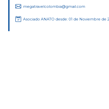
megatravelcolombia@gmail.com
Asociado ANATO desde: 01 de Noviembre de 
po de Clase
Tipo de Serv
cia Mayorista
Vacacional