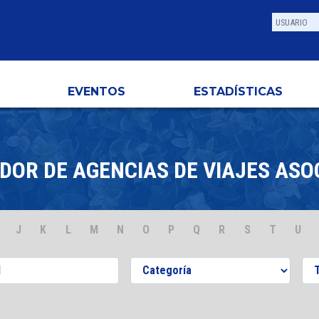
EVENTOS
ESTADÍSTICAS
DOR DE AGENCIAS DE VIAJES ASO
J
K
L
M
N
O
P
Q
R
S
T
U