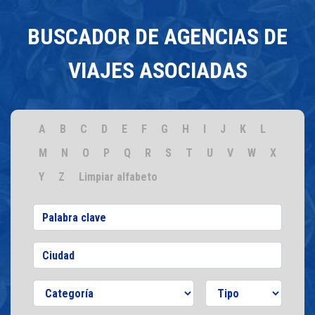
BUSCADOR DE AGENCIAS DE
VIAJES ASOCIADAS
A
B
C
D
E
F
G
H
I
J
K
L
M
N
O
P
Q
R
S
T
U
V
W
X
Y
Z
Limpiar alfabeto