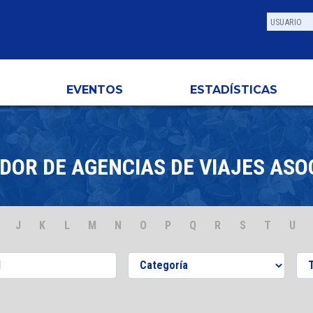
EVENTOS
ESTADÍSTICAS
DOR DE AGENCIAS DE VIAJES ASO
J
K
L
M
N
O
P
Q
R
S
T
U