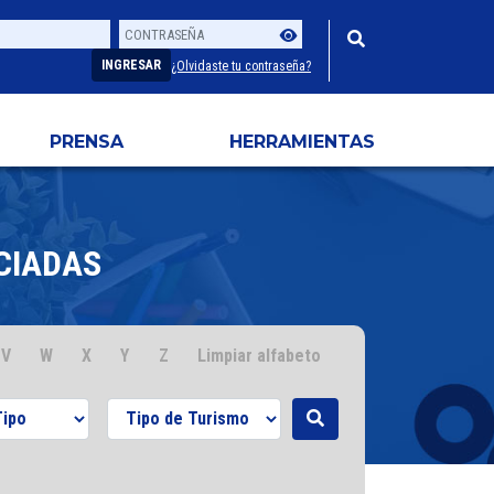
Contraseña
Usuario
INGRESAR
¿Olvidaste tu contraseña?
PRENSA
HERRAMIENTAS
CIADAS
V
W
X
Y
Z
Limpiar alfabeto