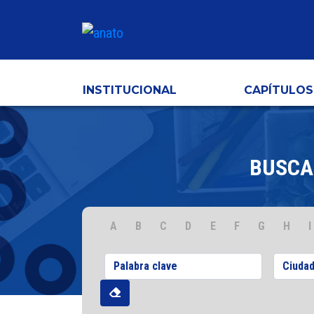
INSTITUCIONAL
CAPÍTULOS
BUSCA
A
B
C
D
E
F
G
H
I