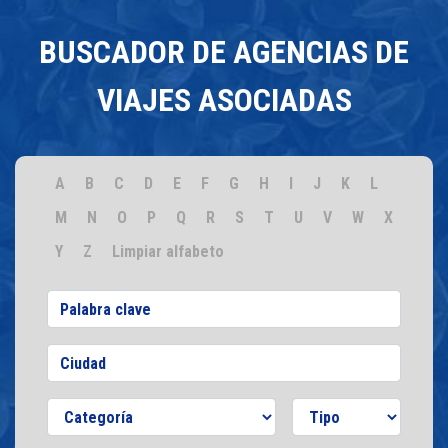
BUSCADOR DE AGENCIAS DE
VIAJES ASOCIADAS
A
B
C
D
E
F
G
H
I
J
K
L
M
N
O
P
Q
R
S
T
U
V
W
X
Y
Z
Limpiar alfabeto