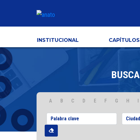
INSTITUCIONAL
CAPÍTULOS
BUSCA
A
B
C
D
E
F
G
H
I