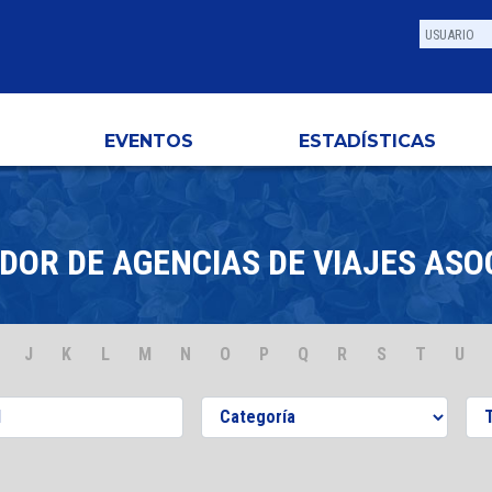
EVENTOS
ESTADÍSTICAS
DOR DE AGENCIAS DE VIAJES ASO
J
K
L
M
N
O
P
Q
R
S
T
U