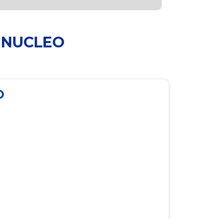
E NUCLEO
O