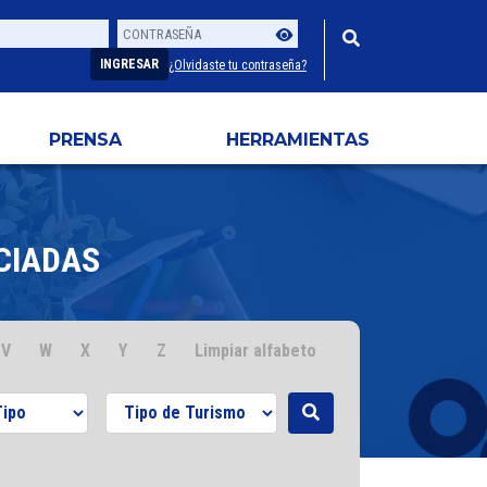
Contraseña
Usuario
INGRESAR
¿Olvidaste tu contraseña?
PRENSA
HERRAMIENTAS
CIADAS
V
W
X
Y
Z
Limpiar alfabeto