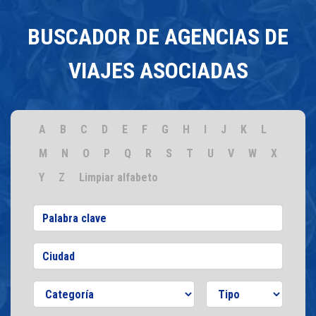
BUSCADOR DE AGENCIAS DE
VIAJES ASOCIADAS
A
B
C
D
E
F
G
H
I
J
K
L
M
N
O
P
Q
R
S
T
U
V
W
X
Y
Z
Limpiar alfabeto