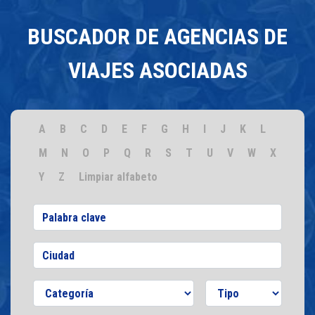
BUSCADOR DE AGENCIAS DE
VIAJES ASOCIADAS
A
B
C
D
E
F
G
H
I
J
K
L
M
N
O
P
Q
R
S
T
U
V
W
X
Y
Z
Limpiar alfabeto