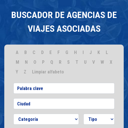
BUSCADOR DE AGENCIAS DE
VIAJES ASOCIADAS
A
B
C
D
E
F
G
H
I
J
K
L
M
N
O
P
Q
R
S
T
U
V
W
X
Y
Z
Limpiar alfabeto