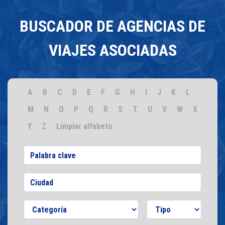
BUSCADOR DE AGENCIAS DE
VIAJES ASOCIADAS
A
B
C
D
E
F
G
H
I
J
K
L
M
N
O
P
Q
R
S
T
U
V
W
X
Y
Z
Limpiar alfabeto