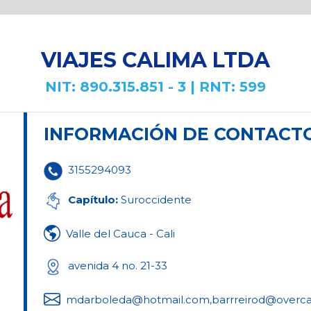
VIAJES CALIMA LTDA
NIT: 890.315.851 - 3 | RNT: 599
INFORMACIÓN DE CONTACT
3155294093
Capítulo:
Suroccidente
Valle del Cauca - Cali
avenida 4 no. 21-33
mdarboleda@hotmail.com,
barrreirod@overca