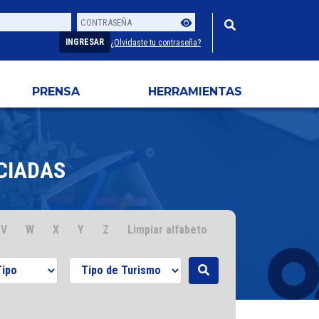
Contraseña
Usuario
INGRESAR
¿Olvidaste tu contraseña?
PRENSA
HERRAMIENTAS
CIADAS
V
W
X
Y
Z
Limpiar alfabeto