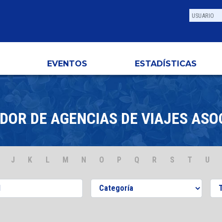
EVENTOS
ESTADÍSTICAS
DOR DE AGENCIAS DE VIAJES ASO
J
K
L
M
N
O
P
Q
R
S
T
U