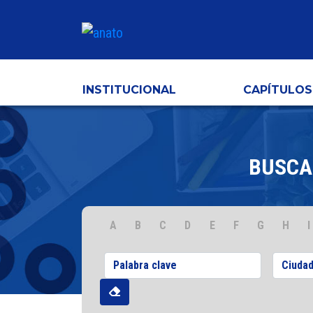
INSTITUCIONAL
CAPÍTULOS
BUSCA
A
B
C
D
E
F
G
H
I