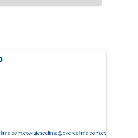
O
lima.com.co,
viajescalima@overcalima.com.co