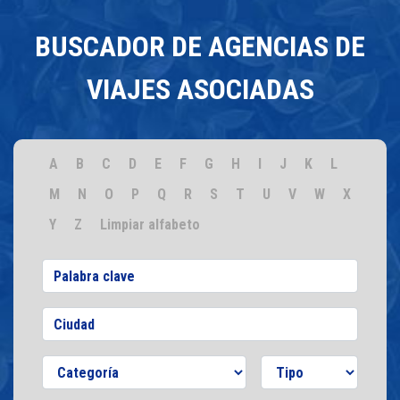
BUSCADOR DE AGENCIAS DE
VIAJES ASOCIADAS
A
B
C
D
E
F
G
H
I
J
K
L
M
N
O
P
Q
R
S
T
U
V
W
X
Y
Z
Limpiar alfabeto