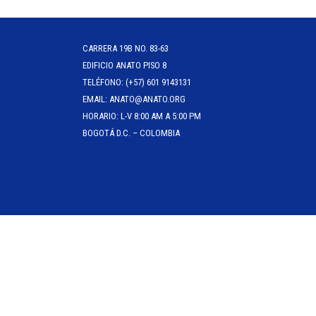
CARRERA 19B NO. 83-63
EDIFICIO ANATO PISO 8
TELÉFONO: (+57) 601 9143131
EMAIL: ANATO@ANATO.ORG
HORARIO: L-V 8:00 AM A 5:00 PM
BOGOTÁ D.C. – COLOMBIA