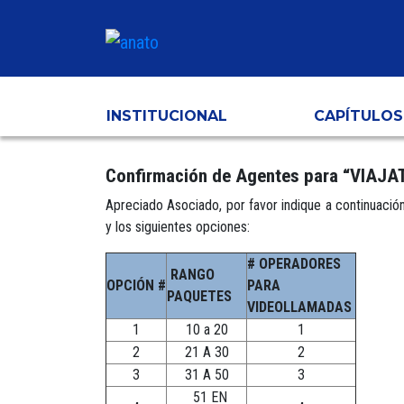
INSTITUCIONAL
CAPÍTULOS
Confirmación de Agentes para “VIAJA
Apreciado Asociado, por favor indique a continuaci
y los siguientes opciones:
# OPERADORES
RANGO
OPCIÓN #
PARA
PAQUETES
VIDEOLLAMADAS
1
10 a 20
1
2
21 A 30
2
3
31 A 50
3
51 EN