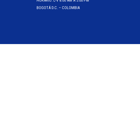
HORARIO: L-V 8:00 AM A 5:00 PM
BOGOTÁ D.C. – COLOMBIA