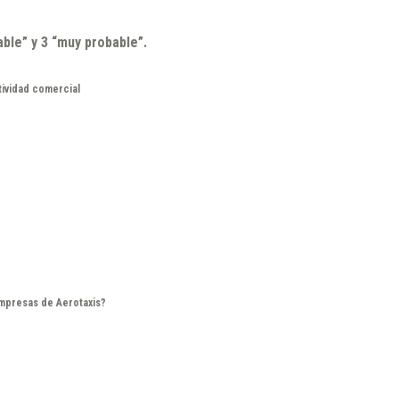
ble” y 3 “muy probable”.
tividad comercial
mpresas de Aerotaxis?