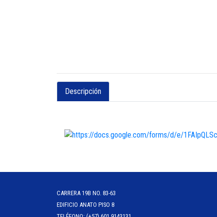
Descripción
CARRERA 19B NO. 83-63
EDIFICIO ANATO PISO 8
TELÉFONO: (+57) 601 9143131