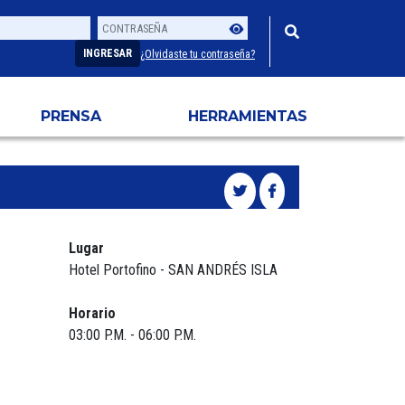
Contraseña
Usuario
INGRESAR
¿Olvidaste tu contraseña?
PRENSA
HERRAMIENTAS
Lugar
Hotel Portofino - SAN ANDRÉS ISLA
Horario
03:00 P.M. - 06:00 P.M.