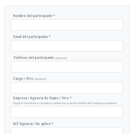
Nombre del participante *
Email del participante *
Teléfono del participante
(opcional)
Cargo / Otro
(opcional)
Empresa / Agencia de Viajes / Otro *
Digite el nombre de su empresa y seleccione la opción correcta del listado que aparecera.
NIT Agencia / No aplica *