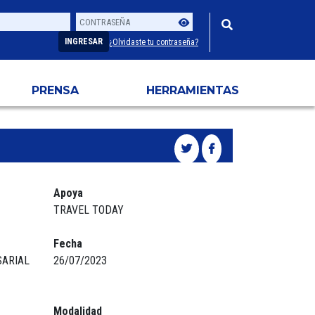
Contraseña
Usuario
INGRESAR
¿Olvidaste tu contraseña?
PRENSA
HERRAMIENTAS
Apoya
TRAVEL TODAY
Fecha
SARIAL
26/07/2023
Modalidad