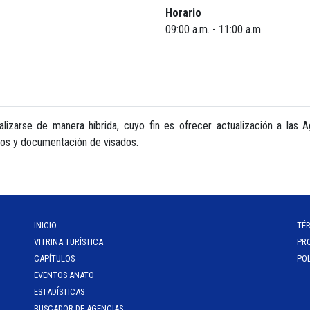
Horario
09:00 a.m. - 11:00 a.m.
lizarse de manera híbrida, cuyo fin es ofrecer actualización a las 
ios y documentación de visados.
INICIO
TÉ
VITRINA TURÍSTICA
PR
CAPÍTULOS
POL
EVENTOS ANATO
ESTADÍSTICAS
BUSCADOR DE AGENCIAS