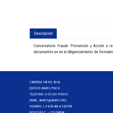
Descripción
Conversatorio Fraude: Prevención y Acción a rea
documentos en en el diligenciamiento de formular
CARRERA 19B NO. 83-63
EDIFICIO ANATO PISO 8
TELÉFONO: (+57) 601 9143131
EMAIL: ANATO@ANATO.ORG
HORARIO: L-V 8:00 AM A 5:00 PM
BOGOTÁ D.C. – COLOMBIA