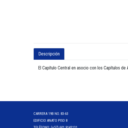
Descripción
El Capítulo Central en asocio con los Capítulos de 
CARRERA 19B NO. 83-63
EDIFICIO ANATO PISO 8
TELÉFONO: (+57) 601 9143131