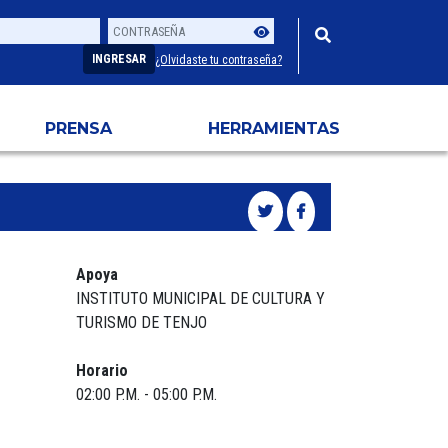
Contraseña
Usuario
INGRESAR
¿Olvidaste tu contraseña?
PRENSA
HERRAMIENTAS
Apoya
INSTITUTO MUNICIPAL DE CULTURA Y
TURISMO DE TENJO
Horario
02:00 P.M. - 05:00 P.M.