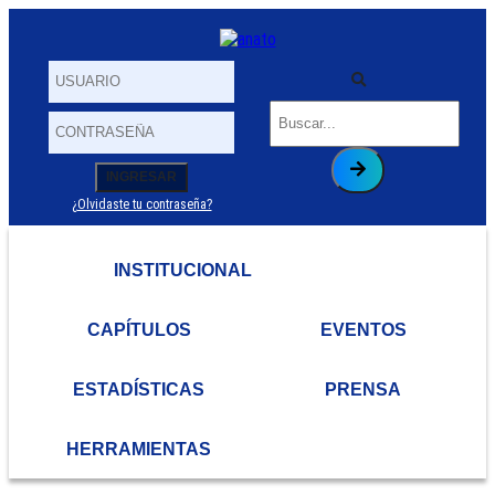
INGRESAR
¿Olvidaste tu contraseña?
Usuario
Contraseña
INSTITUCIONAL
CAPÍTULOS
EVENTOS
ESTADÍSTICAS
PRENSA
HERRAMIENTAS