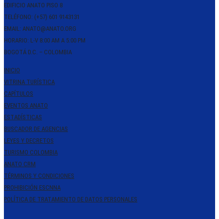
EDIFICIO ANATO PISO 8
TELÉFONO: (+57) 601 9143131
EMAIL: ANATO@ANATO.ORG
HORARIO: L-V 8:00 AM A 5:00 PM
BOGOTÁ D.C. – COLOMBIA
INICIO
VITRINA TURÍSTICA
CAPÍTULOS
EVENTOS ANATO
ESTADÍSTICAS
BUSCADOR DE AGENCIAS
LEYES Y DECRETOS
TURISMO COLOMBIA
ANATO CRM
TÉRMINOS Y CONDICIONES
PROHIBICIÓN ESCNNA
POLÍTICA DE TRATAMIENTO DE DATOS PERSONALES