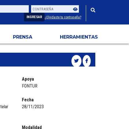
Contraseña
Usuario
INGRESAR
¿Olvidaste tu contraseña?
PRENSA
HERRAMIENTAS
Apoya
FONTUR
Fecha
telar
28/11/2023
Modalidad