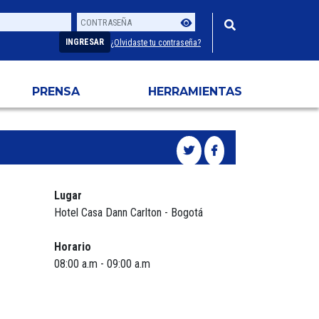
Contraseña
Usuario
INGRESAR
¿Olvidaste tu contraseña?
PRENSA
HERRAMIENTAS
Lugar
Hotel Casa Dann Carlton - Bogotá
Horario
08:00 a.m - 09:00 a.m