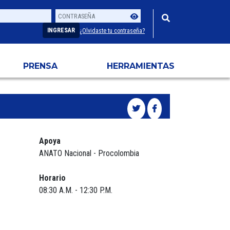
Contraseña
Usuario
INGRESAR
¿Olvidaste tu contraseña?
PRENSA
HERRAMIENTAS
Apoya
ANATO Nacional - Procolombia
Horario
08:30 A.M. - 12:30 P.M.