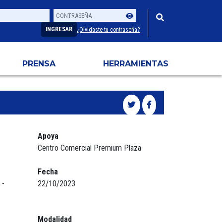
Contraseña
Usuario
INGRESAR
¿Olvidaste tu contraseña?
PRENSA
HERRAMIENTAS
Apoya
Centro Comercial Premium Plaza
Fecha
 -
22/10/2023
Modalidad